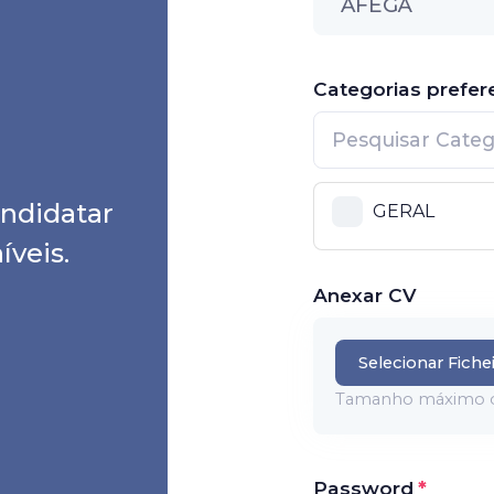
AFEGÃ
Categorias prefer
andidatar
GERAL
íveis.
Anexar CV
Selecionar Fiche
Tamanho máximo d
Password