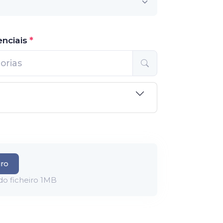
enciais
iro
o ficheiro 1MB