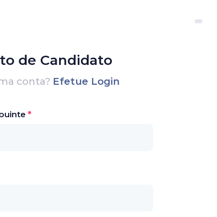
to de Candidato
uma conta?
Efetue Login
buinte